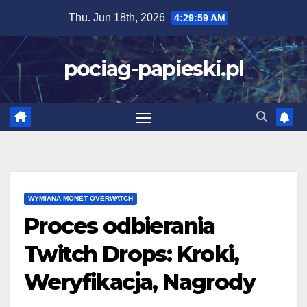
Skip
Thu. Jun 18th, 2026
4:30:00 AM
to
content
pociag-papieski.pl
WYMIANA MONET OVERWATCH
Proces odbierania
Twitch Drops: Kroki,
Weryfikacja, Nagrody