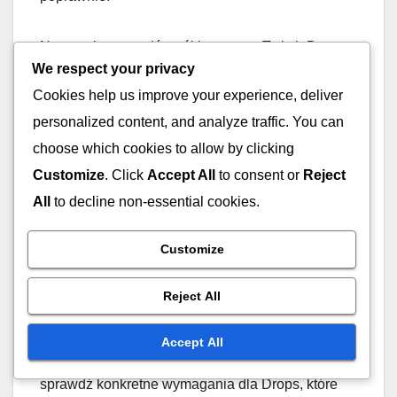
Następnie sprawdź swój inwentarz Twitch Drops,
We respect your privacy
aby zobaczyć, czy nagrody są w toku. Czasami
nagrody mogą zająć kilka minut, aby się pojawić.
Cookies help us improve your experience, deliver
Jeśli nie pojawią się po rozsądnym czasie,
personalized content, and analyze traffic. You can
spróbuj odświeżyć przeglądarkę lub wylogować
choose which cookies to allow by clicking
się i zalogować ponownie do swojego konta.
Customize
. Click
Accept All
to consent or
Reject
All
to decline non-essential cookies.
Problemy z weryfikacją
Customize
Problemy z weryfikacją mogą wystąpić, jeśli Twoje
konto nie jest uznawane za kwalifikujące się do
Reject All
Twitch Drops. Upewnij się, że oglądałeś
wymagane transmisje przez niezbędny czas.
Accept All
Każde wydarzenie może mieć różne kryteria, więc
sprawdź konkretne wymagania dla Drops, które