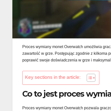
Proces wymiany monet Overwatch umożliwia gracz
zawartość w grze. Postępując zgodnie z kilkoma p
poprawić swoje doświadczenia w grze i maksymal
Key sections in the article:
Co to jest proces wym
Proces wymiany monet Overwatch pozwala graczo