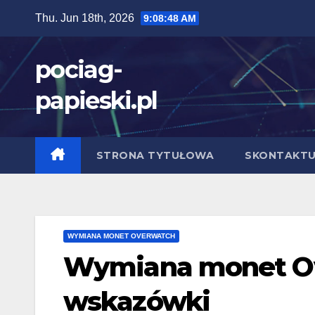
Skip
Thu. Jun 18th, 2026
9:08:49 AM
to
content
pociag-
papieski.pl
STRONA TYTUŁOWA
SKONTAKTUJ
WYMIANA MONET OVERWATCH
Wymiana monet Ove
wskazówki