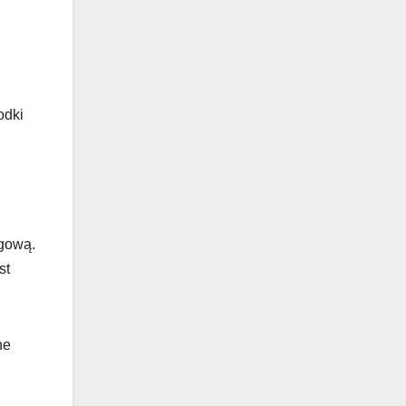
odki
gową.
st
ne