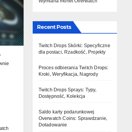
Wymiana monet Overwatch
Recent Posts
Twitch Drops Skórki: Specyficzne
dla postaci, Rzadkość, Projekty
y
ywnie
Proces odbierania Twitch Drops:
Kroki, Weryfikacja, Nagrody
Twitch Drops Sprays: Typy,
Dostępność, Kolekcja
Saldo karty podarunkowej
Overwatch Coins: Sprawdzanie,
Doładowanie
atch