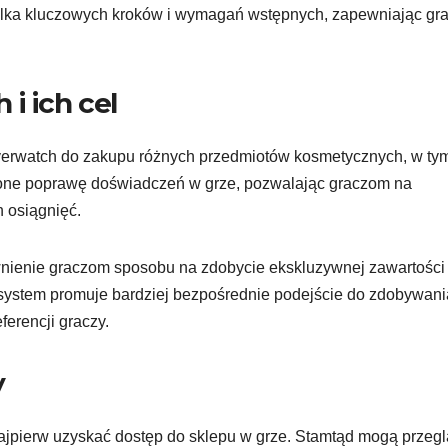
kilka kluczowych kroków i wymagań wstępnych, zapewniając g
i ich cel
verwatch do zakupu różnych przedmiotów kosmetycznych, w ty
ą one poprawę doświadczeń w grze, pozwalając graczom na
h osiągnięć.
ienie graczom sposobu na zdobycie ekskluzywnej zawartości
 system promuje bardziej bezpośrednie podejście do zdobywani
erencji graczy.
y
jpierw uzyskać dostęp do sklepu w grze. Stamtąd mogą przeg