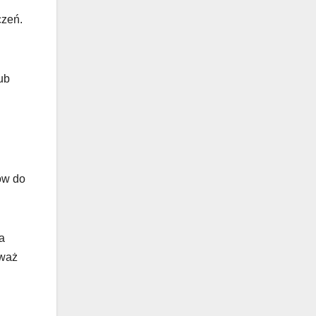
czeń.
ub
ów do
a
eważ