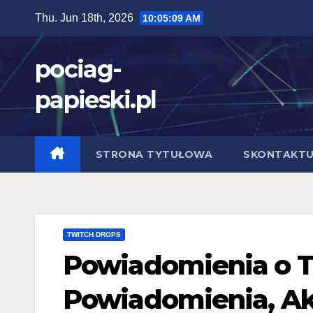
Skip
Thu. Jun 18th, 2026
10:05:10 AM
to
content
pociag-
papieski.pl
STRONA TYTUŁOWA
SKONTAKTUJ
TWITCH DROPS
Powiadomienia o T
Powiadomienia, Akt