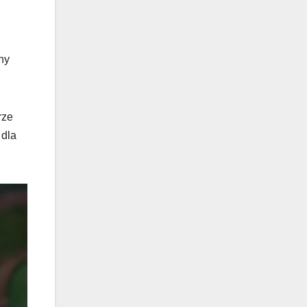
ny
rze
 dla