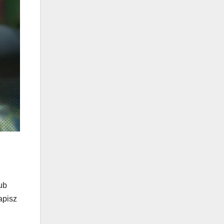
ub
apisz