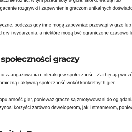
cznie różnić, w tym przedmioty w grze, skórki, walutę lub
ogacenie rozgrywki i zapewnienie graczom unikalnych doświad
yczne, podczas gdy inne mogą zapewniać przewagi w grze lub
d gry i wydarzenia, a niektóre mogą być ograniczone czasowo l
społeczności graczy
u zaangażowania i interakcji w społeczności. Zachęcają widz
namiczną i aktywną społeczność wokół konkretnych gier.
opularność gier, ponieważ gracze są zmotywowani do oglądani
przynosi korzyści zarówno deweloperom, jak i streamerom, poni